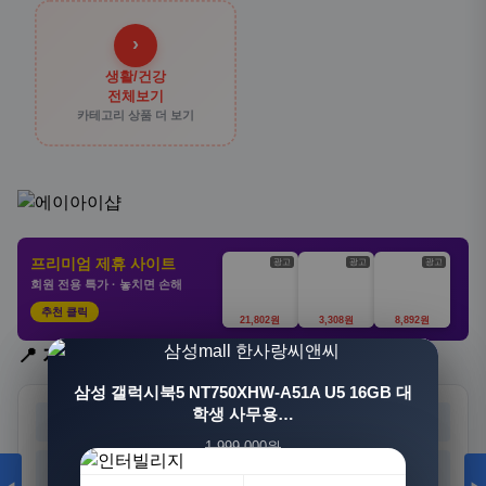
›
생활/건강
전체보기
카테고리 상품 더 보기
프리미엄 제휴 사이트
광고
광고
광고
회원 전용 특가 · 놓치면 손해
추천 클릭
21,802원
3,308원
8,892원
📍 지역 선택
[3+1] 동국제약 마이핏 V 활성엽산 임신준비 임산
삼성 갤럭시북5 NT750XHW-A51A U5 16GB 대
부영양 30정, 4개
학생 사무용…
서울
부산
대구
인천
1,999,000원
100,000원
광주
대전
울산
세종
1,549,000원
31,900원
23%
68%