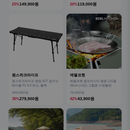
149,900원
119,000원
25%
20%
원스위크라이프
에델코첸
원스위크라이프 캠핑 IGT 접이식
에델코첸 캠프마스터 캠핑그리들
테이블 P1 5.0 유닛, 블랙
32cm (사틴) 그릴팬 스텐불판
400,000원
75,900원
279,900원
43,900원
30%
42%