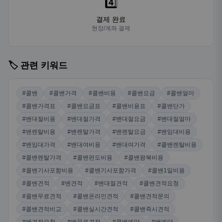
4️⃣
결제 완료
현장/계좌 결제
🏷️ 관련 키워드
#콜밴
#콜밴가격
#콜밴비용
#콜밴요금
#콜밴얼마
#콜밴가격표
#콜밴요금표
#콜밴비용표
#콜밴단가
#밴대절비용
#밴대절가격
#밴대절요금
#밴대절얼마
#밴렌탈비용
#밴렌탈가격
#밴렌탈요금
#밴임대비용
#밴임대가격
#밴대여비용
#밴대여가격
#콜밴렌탈비용
#콜밴렌탈가격
#콜밴편도비용
#콜밴왕복비용
#콜밴기사포함비용
#콜밴기사포함가격
#콜밴1일비용
#콜밴견적
#밴견적
#밴대절견적
#콜밴견적요청
#콜밴무료견적
#콜밴온라인견적
#콜밴견적문의
#콜밴견적비교
#콜밴실시간견적
#콜밴즉시견적