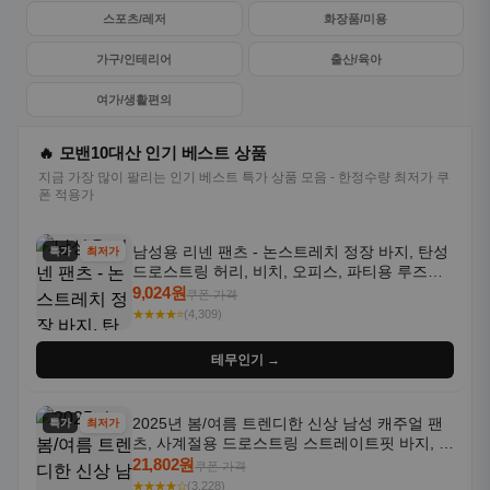
스포츠/레저
화장품/미용
가구/인테리어
출산/육아
여가/생활편의
🔥 모밴10대산 인기 베스트 상품
지금 가장 많이 팔리는 인기 베스트 특가 상품 모음 - 한정수량 최저가 쿠
폰 적용가
남성용 리넨 팬츠 - 논스트레치 정장 바지, 탄성
특가
최저가
드로스트링 허리, 비치, 오피스, 파티용 루즈핏
트라우저 - 세탁기 사용 가능한 캐주얼 정장 의
9,024원
쿠폰 가격
상
★★★★⭐
(4,309)
테무인기 →
2025년 봄/여름 트렌디한 신상 남성 캐주얼 팬
특가
최저가
츠, 사계절용 드로스트링 스트레이트핏 바지, 한
국 스타일, 활용도 높은 아웃도어 및 정장용, 발
21,802원
쿠폰 가격
목 바지
★★★★☆
(3,228)