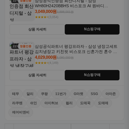
삼성공식인증점 회산디지털 - 삼성
22% 할인
정품인증
WH80H2420BBHS 비스포크 AI 원바디
24kg+20kg 세제자동투입 1등급
3,049,000원
3,898,001원
★★★★⭐
(3,054)
N쇼핑구매
상품 자세히
삼성공식파트너 평강프라자 - 삼성 냉장고세트
21% 할인
정품인증
김치냉장고 키친핏 비스포크 신혼가전 혼수 입
주가전 빌트인 화이트
4,029,000원
5,080,000원
★★★★⭐
(4,149)
N쇼핑구매
상품 자세히
테무
알리
쿠팡
11번가
G마켓
SSG
아마존
라쿠텐
쉬인
아이허브
컬리
도매꾹
도매매
에어비앤비