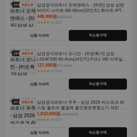
삼성공식파트너 오제앤에스 - [히든] 삼성 삼탠
25% 할인
정품인증
바이미 스마트 M5 80cm(32인치) 화이트 IPTV
OTT 패키지
449,000원
600,000원
★★★★⭐
(4,385)
N쇼핑구매
상품 자세히
삼성공식파트너 모니칸 - [히든특가] 삼성
28% 할인
정품인증
LS24F330 60.4cm(24인치) FULL HD 사무실/
컴퓨터 모니터
127,000원
177,000원
★★★★⭐
(4,516)
N쇼핑구매
상품 자세히
삼성공식파트너 우주 - 삼성 2026 비스포크 AI
4% 할인
정품인증
스팀 울트라 물걸레 올인원로봇청소기 새틴 그
레이지 AAG
1,818,000원
1,899,000원
★★★★⭐
(4,827)
N쇼핑구매
상품 자세히