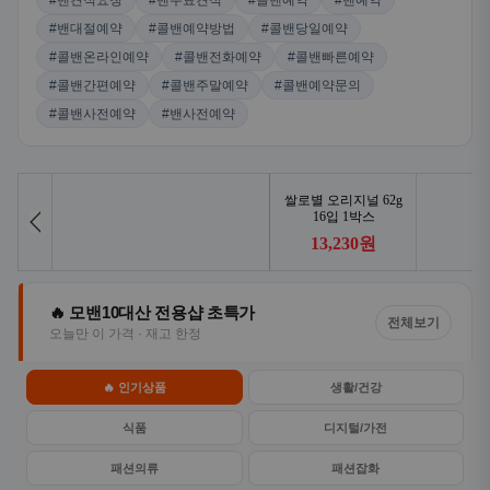
#밴견적요청
#밴무료견적
#콜밴예약
#밴예약
#밴대절예약
#콜밴예약방법
#콜밴당일예약
#콜밴온라인예약
#콜밴전화예약
#콜밴빠른예약
#콜밴간편예약
#콜밴주말예약
#콜밴예약문의
#콜밴사전예약
#밴사전예약
🔥 모밴10대산 전용샵 초특가
전체보기
오늘만 이 가격 · 재고 한정
🔥 인기상품
생활/건강
식품
디지털/가전
패션의류
패션잡화