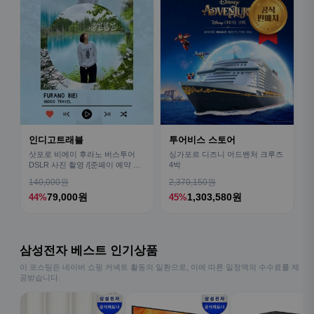
인디고트래블
투어비스 스토어
삿포로 비에이 후라노 버스투어
싱가포르 디즈니 어드벤처 크루즈
DSLR 사진 촬영 /[준페이 예약 식
4박
사]
140,000원
2,370,150원
79,000원
1,303,580원
44%
45%
삼성전자 베스트 인기상품
이 포스팅은 네이버 쇼핑 커넥트 활동의 일환으로, 이에 따른 일정액의 수수료를 제
공받습니다.