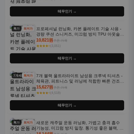
테무인기 →
프로페셔널 런닝화, 카본 플레이트 기술 사용 -
특가
최저가
경량 쿠션 스니커즈, 미끄럼 방지 TPU 아웃솔,
통기성 화이트-퍼플 그라데이션, 헬스, 트레이
10,821원
쿠폰 가격
닝 - 남성용, 여성용, 모든 계절에 적합
★★★★⭐
(3,051)
테무인기 →
7개 블랙 울트라라이트 남성용 크루넥 티셔츠 -
7개세트
최저가
체육관, 피트니스 및 러닝에 적합한 빠른 건조,
통기성 좋은 수분 흡수 반팔 운동복
15,627원
쿠폰 가격
★★★★⭐
(4,518)
테무인기 →
새로운 캐주얼 운동 러닝화, 가볍고 충격 흡수
특가
최저가
기능성, 미끄럼 방지 밑창. 통기성 좋은 블랙, 화
이트, 퍼플 그라데이션 색상
18,144원