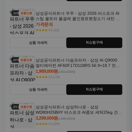
삼성공식파트너 우주 - 삼성 2026 비스포크 AI
100% 할인
정품인증
스팀 울트라 물걸레 올인원로봇청소기 새틴 차
콜 AAH
가격문의
★★★★⭐
(4,116)
N쇼핑구매
상품 자세히
삼성공식파트너 다솜프라자 - 삼성 AI Q9000
20% 할인
정품인증
멀티에어컨 AF60F17D11BRS 56.9+18.7 전국
기본설치포함
1,989,000원
2,501,000원
★★★★⭐
(3,178)
N쇼핑구매
상품 자세히
삼성공식파트너 삼성하나로 - 삼성
3% 할인
정품인증
WD80H25BHY 비스포크 AI콤보 세탁25kg 건조
18kg 26년형 일체형 1등급
3,299,000원
3,399,000원
★★★★⭐
(4,209)