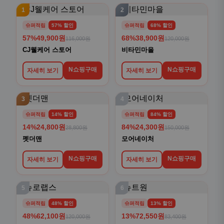
1
2
슈퍼적립
57% 할인
슈퍼적립
68% 할인
57%
49,900원
68%
38,900원
116,000원
120,000원
CJ웰케어 스토어
비타민마을
N쇼핑구매
N쇼핑구매
자세히 보기
자세히 보기
3
4
슈퍼적립
14% 할인
슈퍼적립
84% 할인
14%
24,800원
84%
24,300원
28,800원
150,000원
펫더맨
모어네이처
N쇼핑구매
N쇼핑구매
자세히 보기
자세히 보기
5
6
슈퍼적립
48% 할인
슈퍼적립
13% 할인
48%
62,100원
13%
72,550원
120,000원
83,400원