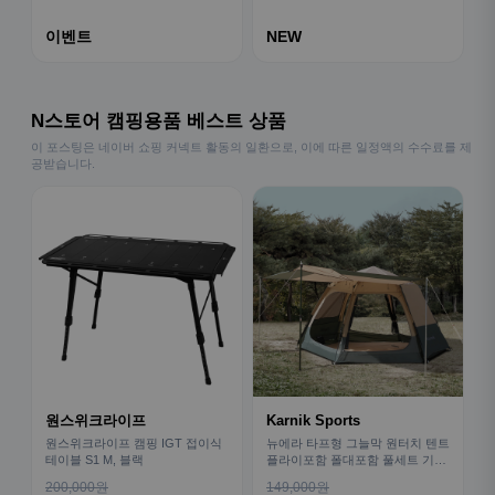
이벤트
NEW
N스토어 캠핑용품 베스트 상품
이 포스팅은 네이버 쇼핑 커넥트 활동의 일환으로, 이에 따른 일정액의 수수료를 제
공받습니다.
원스위크라이프
Karnik Sports
원스위크라이프 캠핑 IGT 접이식
뉴에라 타프형 그늘막 원터치 텐트
테이블 S1 M, 블랙
플라이포함 폴대포함 풀세트 기본
형
200,000원
149,000원