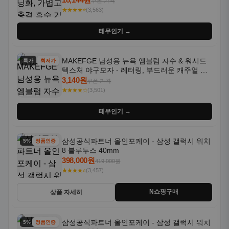
쿠폰 가격
★★★★⭐
(3,563)
테무인기 →
MAKEFGE 남성용 뉴욕 엠블럼 자수 & 워시드
특가
최저가
텍스처 야구모자 - 레터링, 부드러운 캐주얼 모
자, NYC 스타일
3,140원
쿠폰 가격
★★★★☆
(3,501)
테무인기 →
삼성공식파트너 올인포케이 - 삼성 갤럭시 워치
5% 할인
정품인증
8 블루투스 40mm
398,000원
419,000원
★★★★⭐
(3,457)
N쇼핑구매
상품 자세히
삼성공식파트너 올인포케이 - 삼성 갤럭시 워치
5% 할인
정품인증