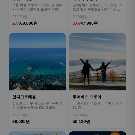
보홀 여행 호핑투어 어메이징 발리
[발리] 발리 블루라군 스노쿨링 고
카삭 버진아일랜드 돌고래 거북이
프로 촬영 픽업드랍 해양 수상 액
픽드랍 포함
티비티 체험 산호 열대어
87,250원
72,000원
69,800원
47,900원
20%
33%
인디고트래블
투어비스 스토어
삿포로 오타루 샤코탄 시마무이 핵
[바로사용] JR 간사이 와이드 패스
심 일일 버스투어/ DSLR 촬영
5일권
69,000원
50,120원
69,000원
50,120원