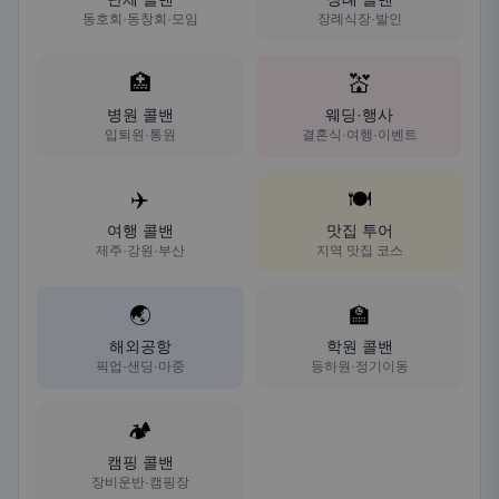
동호회·동창회·모임
장례식장·발인
🏥
💒
병원 콜밴
웨딩·행사
입퇴원·통원
결혼식·여행·이벤트
✈️
🍽️
여행 콜밴
맛집 투어
제주·강원·부산
지역 맛집 코스
🌏
🏫
해외공항
학원 콜밴
픽업·샌딩·마중
등하원·정기이동
🏕️
캠핑 콜밴
장비운반·캠핑장