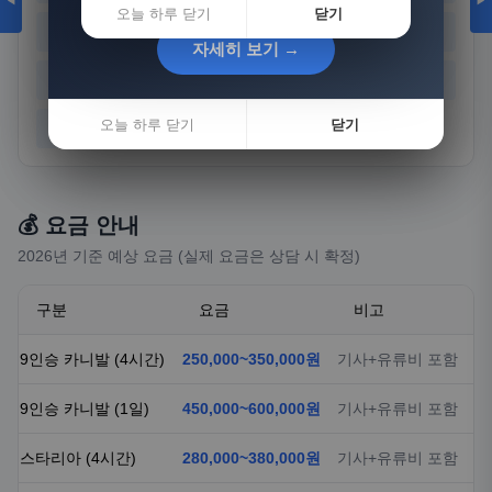
◀
▶
오늘 하루 닫기
닫기
경기
강원
충북
충남
자세히 보기 →
자세히 보기 →
전북
전남
경북
경남
오늘 하루 닫기
오늘 하루 닫기
닫기
닫기
제주
💰 요금 안내
2026년 기준 예상 요금 (실제 요금은 상담 시 확정)
구분
요금
비고
9인승 카니발 (4시간)
250,000~350,000원
기사+유류비 포함
9인승 카니발 (1일)
450,000~600,000원
기사+유류비 포함
스타리아 (4시간)
280,000~380,000원
기사+유류비 포함