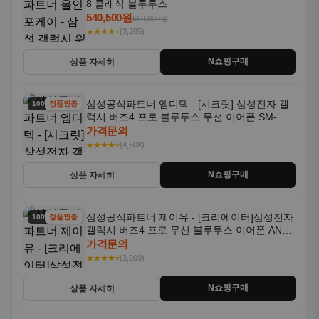
8 클래식 블루투스
540,500원
569,000원
★★★★⭐
(3,285)
N쇼핑구매
상품 자세히
삼성공식파트너 엠디텍 - [시크릿] 삼성전자 갤
100% 할인
정품인증
럭시 버즈4 프로 블루투스 무선 이어폰 SM-
R640N
가격문의
★★★★⭐
(4,508)
N쇼핑구매
상품 자세히
삼성공식파트너 제이유 - [크리에이터]삼성전자
100% 할인
정품인증
갤럭시 버즈4 프로 무선 블루투스 이어폰 ANC
SM-R640N
가격문의
★★★★⭐
(3,209)
N쇼핑구매
상품 자세히