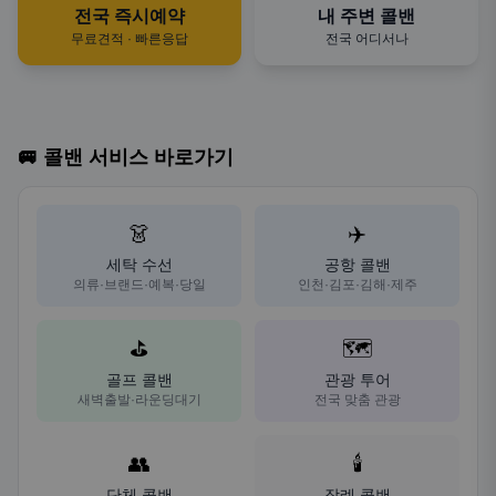
전국 즉시예약
내 주변 콜밴
무료견적 · 빠른응답
전국 어디서나
🚐 콜밴 서비스 바로가기
👗
✈️
세탁 수선
공항 콜밴
의류·브랜드·예복·당일
인천·김포·김해·제주
⛳
🗺️
골프 콜밴
관광 투어
새벽출발·라운딩대기
전국 맞춤 관광
👥
🕯️
단체 콜밴
장례 콜밴