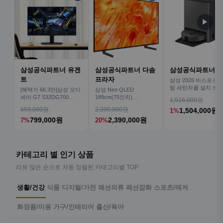
▶
삼성공식파트너 유겐
삼성공식파트너 다솜
삼성공식파트너 
트
프라자
삼성 2026 비스포크AI
팀 새틴차콜 설치 보안
[혜택가 66.3만]삼성 오디
삼성 Neo QLED
심 VR70F00AGH
세이 G7 S32DG700
189cm(75인치)
1,516,000원
80cm(32인치) 4K IPS
KQ75QNH70AFXKR AI
859,000원
2,990,000원
1,504,000원
1%
TV
799,000원
2,390,000원
7%
20%
카테고리 별 인기 상품
리뷰 많은 순으로 자동 정렬된 카테고리별 TOP
생활/건강
식품
디지털/가전
패션의류
패션잡화
스포츠/레저
화장품/미용
가구/인테리어
출산/육아