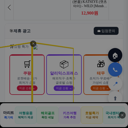
🎯
제휴 광고
💼 입점문의
✕
🛒
쇼핑 특가
🏠
🛒
📦
🎁
📞
쿠팡
알리익스프레스
테무
로켓배송·특가
해외직구·초특가
초저가·무료배송
📍
최저가 쇼핑
글로벌 쇼핑
가성비 쇼핑
지금 쇼핑 →
지금 쇼핑 →
지금 쇼핑 →
⬆️
스마트한 자동차 렌탈! 카슐랭에서
마리트
여행용품
해외골프
키즈여행
호텔특가
국내렌터카
AD
✕
합리적으로
🏠
📝
💬
🚐
🛒
🚗
특가픽
혜택가 제공
폭탄 세일
가족 추천
지금 예약
바로가기 →
최저가 픽
🏠
✈️
⛳
📋
🛒
🎁
카슐랭 · 신차 장기렌트 · 리스 · 월 렌탈료 비교
홈
공항
골프
견적
쿠팡
테무
홈
견적
커뮤니티
기사등록
아마존
· 전 차종 견적 무료