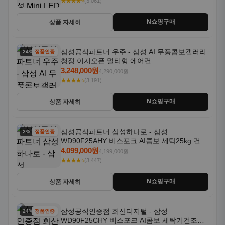
★★★★⭐
(3,061)
N쇼핑구매
상품 자세히
삼성공식파트너 우주 - 삼성 AI 무풍콤보갤러리
24% 할인
정품인증
청정 이지오픈 멀티형 에어컨
AF80F17D22WRS 기본설치포함
3,248,000원
4,290,000원
★★★★⭐
(3,191)
N쇼핑구매
상품 자세히
삼성공식파트너 삼성하나로 - 삼성
2% 할인
정품인증
WD90F25AHY 비스포크 AI콤보 세탁25kg 건조
18kg 자동문열림 1등급
4,099,000원
4,199,000원
★★★★⭐
(3,447)
N쇼핑구매
상품 자세히
삼성공식인증점 회산디지털 - 삼성
24% 할인
정품인증
WD90F25CHY 비스포크 AI콤보 세탁기건조기