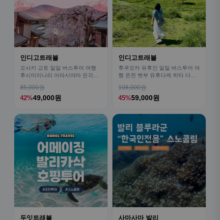
인디고트래블
인디고트래블
오사카 교토 일일 버스투어 여행
후쿠오카 유후인 일일 버스투어 여
후시미이나리 아라시야마 은각사
행 온천 벳부 유후다케 히타 다자
청수사 철학의길
이후
85,000원
108,000원
49,000원
59,000원
42%
45%
두잇트래블
사마사마 발리