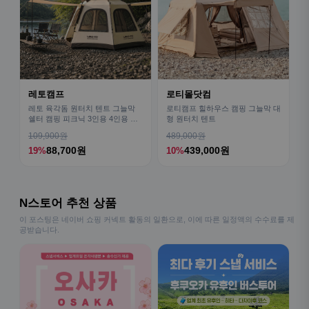
레토캠프
로티몰닷컴
레토 육각돔 원터치 텐트 그늘막
로티캠프 힐하우스 캠핑 그늘막 대
쉘터 캠핑 피크닉 3인용 4인용 패
형 원터치 텐트
밀리 LCE-OT02
109,900원
489,000원
88,700원
439,000원
19%
10%
N스토어 추천 상품
이 포스팅은 네이버 쇼핑 커넥트 활동의 일환으로, 이에 따른 일정액의 수수료를 제
공받습니다.